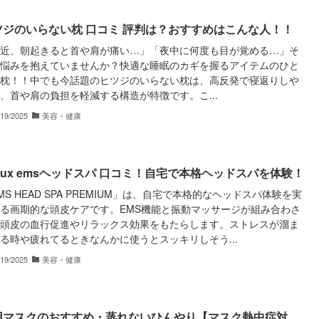
ツジのいらない枕 口コミ 評判は？おすすめはこんな人！！
近、朝起きると首や肩が痛い…」「夜中に何度も目が覚める…」そ
悩みを抱えていませんか？快適な睡眠のカギを握るアイテムのひと
枕！！中でも今話題のヒツジのいらない枕は、高反発で寝返りしや
、首や肩の負担を軽減する構造が特徴です。こ...
/19/2025
美容・健康
plux emsヘッドスパ 口コミ！自宅で本格ヘッドスパを体験！
MS HEAD SPA PREMIUM」は、自宅で本格的なヘッドスパ体験を実
る画期的な頭皮ケアです。EMS機能と振動マッサージが組み合わさ
頭皮の血行促進やリラックス効果をもたらします。ストレスが溜ま
る時や疲れてるときなんかに使うとスッキリしそう...
/19/2025
美容・健康
用マスクのおすすめ・蒸れないひんやり【マスク熱中症対