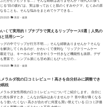
ぶたがピクピクする…」そんな経験はありませんか？現代人の多く
じる“目の疲れ”は、実は放っておくと肌のくすみやクマ、むくみの原
なることも。そんな悩みをまとめてケアできる...
/25/2025
美容・健康
わいくて実用的！プチプラで買えるリップケース5選｜人気の
由と活用シーン
ッグの中でリップが行方不明…」そんな経験ありませんか？そんな
を解決してくれるのが、かわいくて便利な「リップクリームケー
最近では、キーホルダー付きやミラー付きなど機能性も抜群。デザ
も豊富で、シンプル派にも甘め派にもぴったりの...
/19/2025
美容・健康
スメラルダ枕の口コミレビュー！高さを自分好みに調整でき
快眠枕
メラルダ女性用枕の口コミレビューについてご紹介します。 自分に
た枕を探すとき、こんなお悩みはありませんか？ 首や肩が痛くなる
もう使いたくない 高さが合わずに何度も買い替えている 口コミ評価
くても実際に使ってみないと不安 女性に...