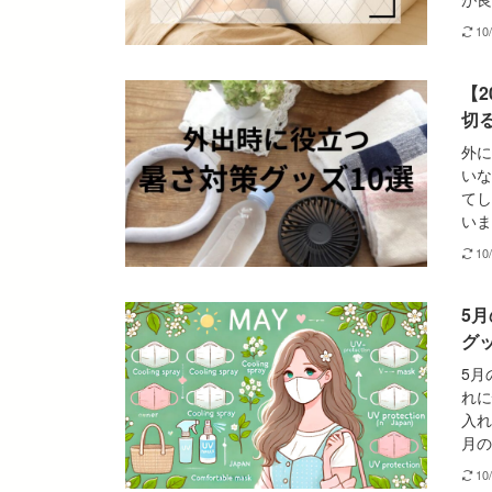
10
【
切
外に
いな
てし
いま
10
5
グッ
5月
れに
入れ
月の
10