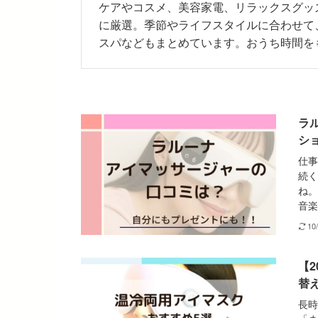
ケアやコスメ、美容家電、リラックスグッ
に厳選。季節やライフスタイルに合わせて
スパなどもまとめています。おうち時間を
ラ
シ
仕事
続く
ね。
音楽
10
【
替
長時