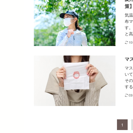
策
気温
布マ
す。
と高
10
マ
マス
いて
その
する
03
1