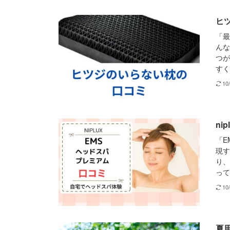
ヒ
「最
んな
つが
すく
10
ni
「E
現す
り、
って
10
夏