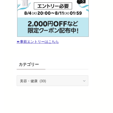
⏩️事前エントリーはこちら
カテゴリー
カ
テ
ゴ
リ
ー