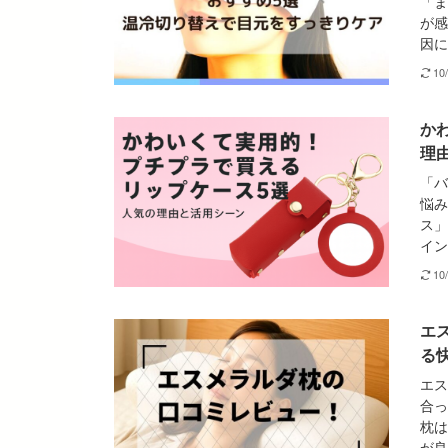
「ま
が感
因に
10
か
理
「バ
悩み
ス」
イン
10
エ
る
エス
合っ
枕は
が良