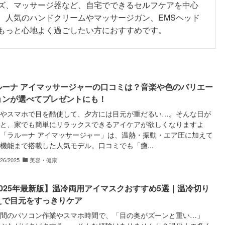
ズ、マッサージ器など、自宅でできるセルフケアを中心
、人気のハンドクリームやマッサージガン、EMSヘッド
もっと心地よく過ごしたい方におすすめです。
ルーナ アイマッサージャーの口コミは？音楽や色のバリエー
ョンが選べてプレゼントにも！
やスマホで目を酷使して、夕方には目元が重だるい…。そんな日が
と、家でも簡単にリラックスできるアイケアが欲しくなりますよ
「ラルーナ アイマッサージャー」は、温熱・振動・エア圧に加えて
機能まで搭載した人気モデル。口コミでも「癒...
/26/2025
美容・健康
2025年最新版】温冷両用アイマスクおすすめ5選｜温冷切り
えで目元をすっきりケア
間のパソコン作業やスマホ時間で、「目の奥がズーンと重い…」