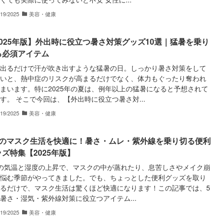
/19/2025
美容・健康
2025年版】外出時に役立つ暑さ対策グッズ10選｜猛暑を乗り
る必須アイテム
出るだけで汗が吹き出すような猛暑の日。しっかり暑さ対策をして
いと、熱中症のリスクが高まるだけでなく、体力もぐったり奪われ
まいます。特に2025年の夏は、例年以上の猛暑になると予想されて
す。 そこで今回は、【外出時に役立つ暑さ対...
/19/2025
美容・健康
月のマスク生活を快適に！暑さ・ムレ・紫外線を乗り切る便利
ズ特集【2025年版】
の気温と湿度の上昇で、マスクの中が蒸れたり、息苦しさやメイク崩
悩む季節がやってきました。でも、ちょっとした便利グッズを取り
るだけで、マスク生活は驚くほど快適になります！この記事では、5
暑さ・湿気・紫外線対策に役立つアイテム...
/19/2025
美容・健康