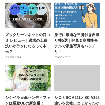
ズックリーンネットの口コ
旅行に最適な三脚付き自撮
ミ レビュー｜週末の上靴
り棒5選｜軽量＆多機能モ
洗いがラクになるって本
デルで家族写真もバッチ
当？
リ！
02/10/2026
05/03/2025
シシベラ日傘ハンディファ
シロカSC A211とSC A352
ンは通勤OLの新定番！
違いを比較口コミからわか