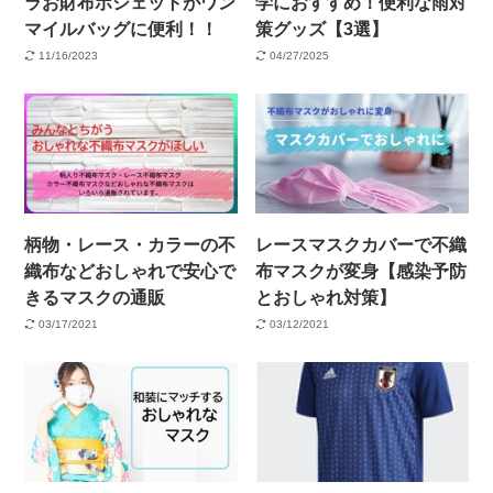
ラお財布ポシェットがワン
学におすすめ！便利な雨対
マイルバッグに便利！！
策グッズ【3選】
11/16/2023
04/27/2025
柄物・レース・カラーの不
レースマスクカバーで不織
織布などおしゃれで安心で
布マスクが変身【感染予防
きるマスクの通販
とおしゃれ対策】
03/17/2021
03/12/2021