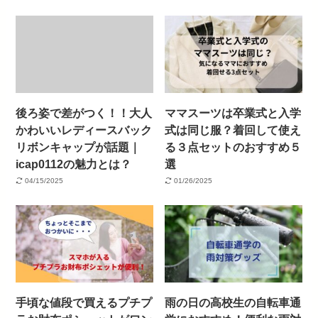
後ろ姿で差がつく！！大人
ママスーツは卒業式と入学
かわいいレディースバック
式は同じ服？着回して使え
リボンキャップが話題｜
る３点セットのおすすめ５
icap0112の魅力とは？
選
04/15/2025
01/26/2025
手頃な値段で買えるプチプ
雨の日の高校生の自転車通