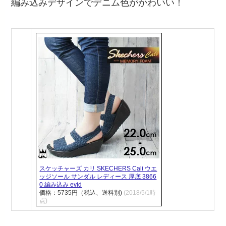
編み込みデザインでデニム色がかわいい！
スケッチャーズ カリ SKECHERS Cali ウエ
ッジソール サンダル レディース 厚底 3866
0 編み込み evid
価格：5735円（税込、送料別)
(2018/5/1時
点)