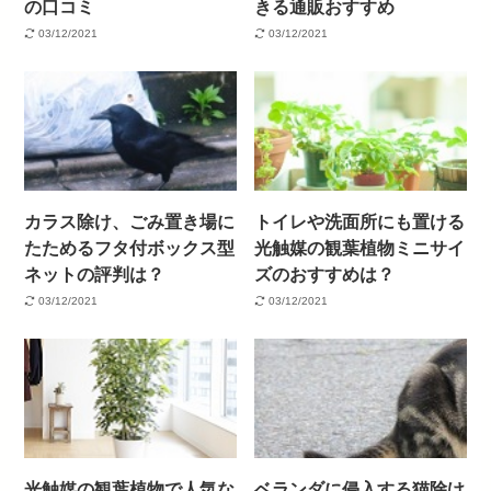
の口コミ
きる通販おすすめ
03/12/2021
03/12/2021
カラス除け、ごみ置き場に
トイレや洗面所にも置ける
たためるフタ付ボックス型
光触媒の観葉植物ミニサイ
ネットの評判は？
ズのおすすめは？
03/12/2021
03/12/2021
光触媒の観葉植物で人気な
ベランダに侵入する猫除け