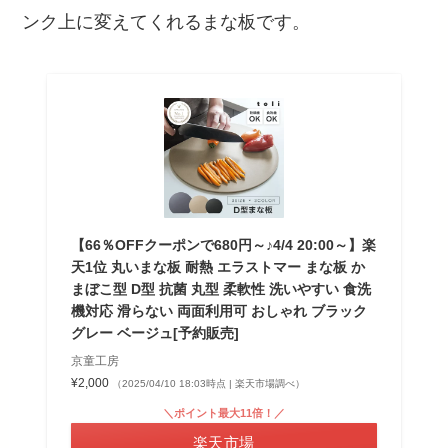
ンク上に変えてくれるまな板です。
【66％OFFクーポンで680円～♪4/4 20:00～】楽
天1位 丸いまな板 耐熱 エラストマー まな板 か
まぼこ型 D型 抗菌 丸型 柔軟性 洗いやすい 食洗
機対応 滑らない 両面利用可 おしゃれ ブラック
グレー ベージュ[予約販売]
京童工房
¥2,000
（2025/04/10 18:03時点 | 楽天市場調べ）
＼ポイント最大11倍！／
楽天市場